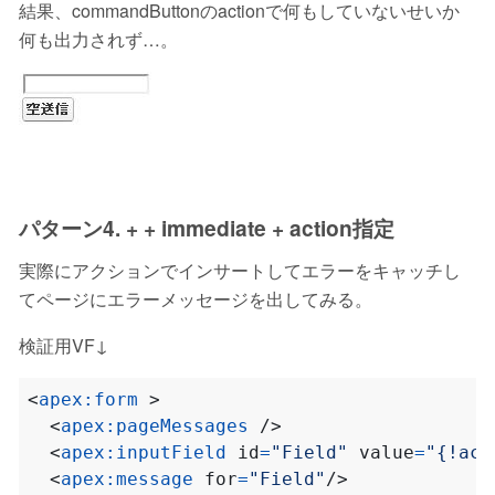
結果、commandButtonのactionで何もしていないせいか
何も出力されず…。
パターン4.
+
+ immediate + action指定
実際にアクションでインサートしてエラーをキャッチし
てページにエラーメッセージを出してみる。
検証用VF↓
<
apex:form
>
<
apex:pageMessages
/>
<
apex:inputField
id
=
"Field"
value
=
"{!acc
<
apex:message
for
=
"Field"
/>