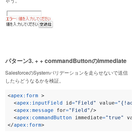
ゃう。
パターン3.
+
+ commandButtonのimmediate
SalesforceのSystemバリデーションを走らせないで送信
したらどうなるかを検証。
<
apex:form
>
<
apex:inputField
id
=
"Field"
value
=
"{!acc
<
apex:message
for
=
"Field"
/>
<
apex:commandButton
immediate
=
"true"
val
</
apex:form
>