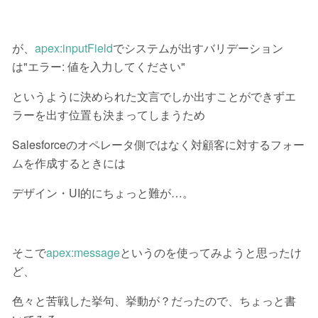
が、
apex:inputField
でシステムが出すバリデーション
は"エラー: 値を入力してください"
というように決められた文言でしか出すことができずエ
ラーを出す位置も決まってしまうため
Salesforceのオペレータ側ではなく対顧客に対するフォー
ムを作成するときには
デザイン・UI的にちょっと難が…。
そこで
apex:message
というのを使ってみようと思ったけ
ど、
色々と苦戦した挙句、挙動が？だったので、ちょっと書