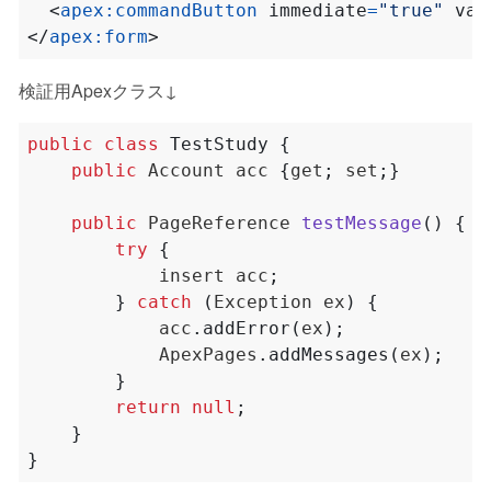
<
apex:commandButton
immediate
=
"true"
val
</
apex:form
>
検証用Apexクラス↓
public
class
TestStudy
{
public
Account
acc
{
get
;
set
;}
public
PageReference
testMessage
()
{
try
{
insert
acc
;
}
catch
(
Exception
ex
)
{
acc
.
addError
(
ex
);
ApexPages
.
addMessages
(
ex
);
}
return
null
;
}
}