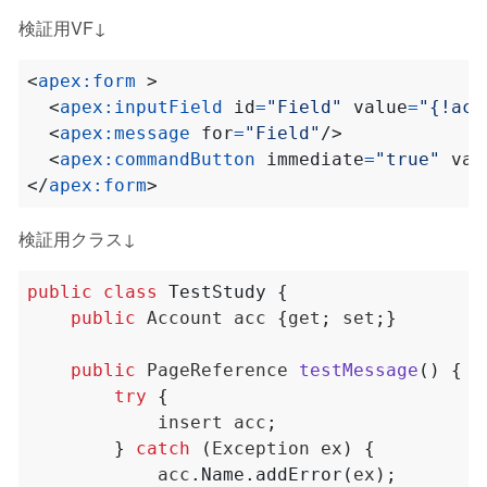
検証用VF↓
<
apex:form
>
<
apex:inputField
id
=
"Field"
value
=
"{!acc
<
apex:message
for
=
"Field"
/>
<
apex:commandButton
immediate
=
"true"
val
</
apex:form
>
検証用クラス↓
public
class
TestStudy
{
public
Account
acc
{
get
;
set
;}
public
PageReference
testMessage
()
{
try
{
insert
acc
;
}
catch
(
Exception
ex
)
{
acc
.
Name
.
addError
(
ex
);