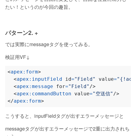
たい！というのが今回の趣旨。
パターン2.
+
では実際にmessageタグを使ってみる。
検証用VF↓
<
apex:form
>
<
apex:inputField
id
=
"Field"
value
=
"{!acc
<
apex:message
for
=
"Field"
/>
<
apex:commandButton
value
=
"空送信"
/>
</
apex:form
>
こうすると、inputFieldタグが出すエラーメッセージと
messageタグが出すエラーメッセージで2重に出力されち