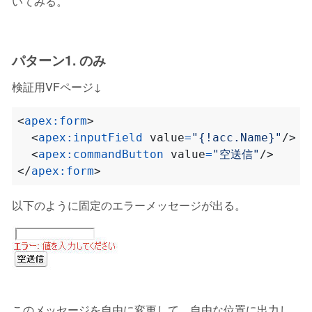
いてみる。
パターン1.
のみ
検証用VFページ↓
<
apex:form
>
<
apex:inputField
value
=
"{!acc.Name}"
/>
<
apex:commandButton
value
=
"空送信"
/>
</
apex:form
>
以下のように固定のエラーメッセージが出る。
このメッセージを自由に変更して、自由な位置に出力し