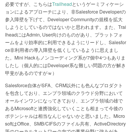
必要ですが、こちらは
Trailhead
というゲーミフィケーシ
ョンによるアプローチにより、非Salesforce Developerの
参入障壁を下げて、Developer Communityの規模を拡大
しようとしているのではないかと思われます。また、Trai
lheadにはAdmin, User向けのものがあり、プラットフォ
ームをより効率的に利用できるようにリードし、Salesfor
ce非利用者の導入障壁を低くしているように思えまし
た。Mini Hackもノンコーディング系が7個中4つもありま
したし（個人的にはDeveloper系な難しい問題の方が解き
甲斐があるのですがｗ）
Salesforce自体がSFA、CRM以外にも色んなプロダクト
を包含しており、エンプラ領域のクラウド分野において
オールインワンになってきており、エンプラ領域の雄で
あるMicrosoftと連携強化していくことも相まって今後の
ポテンシャルは相当なんじゃないかと思いました。Micro
softはOffice、SMB/CIFSのファイル共有、ActiveDirectory
等のローカルネットワーク内での事業分野に強みがあ