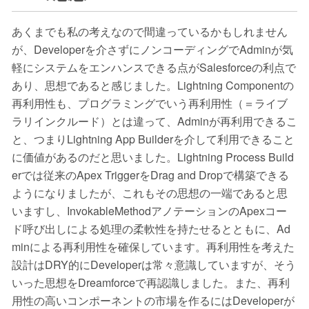
あくまでも私の考えなので間違っているかもしれません
が、Developerを介さずにノンコーディングでAdminが気
軽にシステムをエンハンスできる点がSalesforceの利点で
あり、思想であると感じました。Lightning Componentの
再利用性も、プログラミングでいう再利用性（＝ライブ
ラリインクルード）とは違って、Adminが再利用できるこ
と、つまりLightning App Builderを介して利用できること
に価値があるのだと思いました。Lightning Process Build
erでは従来のApex TriggerをDrag and Dropで構築できる
ようになりましたが、これもその思想の一端であると思
いますし、InvokableMethodアノテーションのApexコー
ド呼び出しによる処理の柔軟性を持たせるとともに、Ad
minによる再利用性を確保しています。再利用性を考えた
設計はDRY的にDeveloperは常々意識していますが、そう
いった思想をDreamforceで再認識しました。また、再利
用性の高いコンポーネントの市場を作るにはDeveloperが