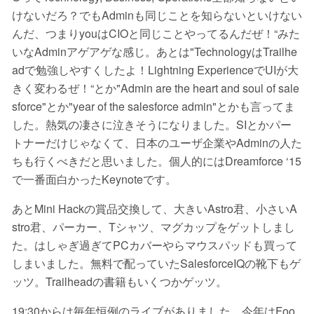
けないだろ？でもAdminも同じことを知らないといけない
んだ、つまりyouはCIOと同じことやってるんだぜ！“みた
いなAdminアゲアゲな感じ。あとは"TechnologyはTrailhe
adで勉強しやすくしたよ！Lightning ExperienceでUIが大
きく変わるぜ！“とか"Admin are the heart and soul of sale
sforce"とか"year of the salesforce admin"とかも言ってま
した。熱気の凄さに泣きそうになりました。SIとかパー
トナーだけじゃなくて、日本のユーザ企業やAdminの人た
ちも行くべきだと思いました。個人的にはDreamforce ‘15
で一番面白かったKeynoteです。
あとMini Hackの賞品交換して、大きいAstro君、小さいA
stro君、パーカー、Tシャツ、マグカップをゲットしまし
た。はしゃぎ過ぎてPCカバーやらマウスパッドも買って
しまいました。無料で配っていたSalesforceIQの靴下もゲ
ッツ。Trailheadの書籍もいくつかゲッツ。
19:30からは毎年恒例のライブがありました。今年はFoo