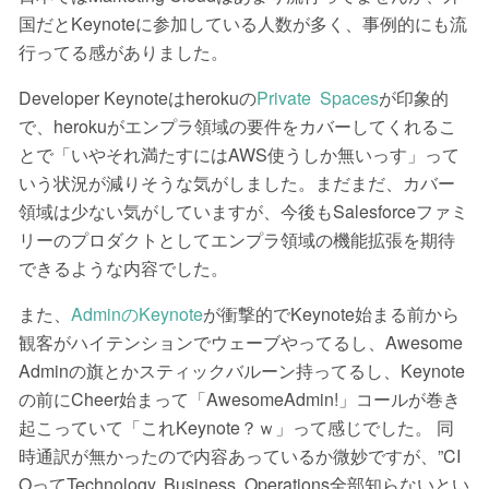
国だとKeynoteに参加している人数が多く、事例的にも流
行ってる感がありました。
Developer Keynoteはherokuの
Private Spaces
が印象的
で、herokuがエンプラ領域の要件をカバーしてくれるこ
とで「いやそれ満たすにはAWS使うしか無いっす」って
いう状況が減りそうな気がしました。まだまだ、カバー
領域は少ない気がしていますが、今後もSalesforceファミ
リーのプロダクトとしてエンプラ領域の機能拡張を期待
できるような内容でした。
また、
AdminのKeynote
が衝撃的でKeynote始まる前から
観客がハイテンションでウェーブやってるし、Awesome
Adminの旗とかスティックバルーン持ってるし、Keynote
の前にCheer始まって「AwesomeAdmin!」コールが巻き
起こっていて「これKeynote？ｗ」って感じでした。 同
時通訳が無かったので内容あっているか微妙ですが、”CI
OってTechnology, Business, Operations全部知らないとい