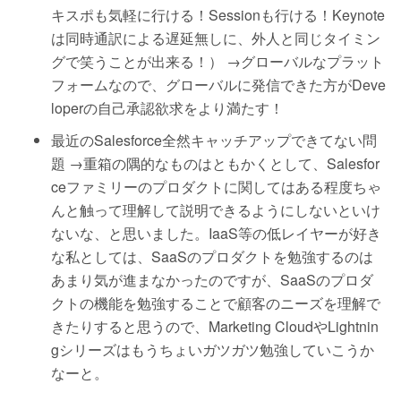
キスポも気軽に行ける！Sessionも行ける！Keynote
は同時通訳による遅延無しに、外人と同じタイミン
グで笑うことが出来る！） →グローバルなプラット
フォームなので、グローバルに発信できた方がDeve
loperの自己承認欲求をより満たす！
最近のSalesforce全然キャッチアップできてない問
題 →重箱の隅的なものはともかくとして、Salesfor
ceファミリーのプロダクトに関してはある程度ちゃ
んと触って理解して説明できるようにしないといけ
ないな、と思いました。IaaS等の低レイヤーが好き
な私としては、SaaSのプロダクトを勉強するのは
あまり気が進まなかったのですが、SaaSのプロダ
クトの機能を勉強することで顧客のニーズを理解で
きたりすると思うので、Marketing CloudやLightnin
gシリーズはもうちょいガツガツ勉強していこうか
なーと。