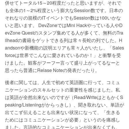
併せてトータル15～20程度だったと思いますが、それで
も全体の1～2%程度という膨大なSession数です。日本の
それなりの規模のITイベントでもSession数は100いかな
いと思います。 DevZoneではMini Hackやっている人やD
evZone Questのスタンプ集めてる人が多くて、無料のTra
ilheadの書籍をゲットできる列は常々長蛇の列でした。H
andsonや新機能の説明エリアも常々人がいたし、「Sales
forceは世界でこんなに愛されているのか！」と衝撃を受
けました。観客がフーフー言って盛り上がってるなーと
思ったら普通にRelase Noteの発表だったり。
後者に関しては、人生で初めて英語圏に行って、コミュ
ニケーションのスキルセットの重要性を感じました。私
は英語が全然出来ないのですが（Read/WriteはともかくS
peaking/Listeningがからっきし）、聞き取れない、単語が
出てこず伝えることも出来ない状況になって、「生きる
ためにはコミュニケーションが必要」というのを痛感し
ました。言語的なコミュニケーションが出来なくても、