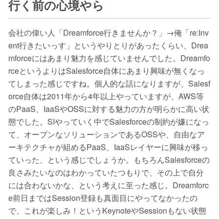
行く前の心境やら
会社の偉い人「Dreamforce行きませんか？」→俺「re:Inv
ent行きたいっす」というやりとりがあったくらい、Drea
mforceにはあまり魅力を感じていませんでした。Dreamfo
rceというよりはSalesforce自体にあまり興味が無くなっ
てしまった感じですね。個人的な話になりますが、Salesf
orce自体は2011年から4年以上やっていますが、AWS等
のPaaS、IaaSやOSSに対する魅力の方が明らかに高い状
態でした。SIやっていく中でSalesforceの制約が嫌になっ
て、オープンなソリューションであるOSSや、自由なア
ーキテクチャが組めるPaaS、IaaSレイヤーに興味が移っ
ていった、という感じでしょうか。もちろんSalesforceの
良さみたいなのはわかっていたつもりで、その上で自分
には合わないかな、という考えに至った感じ。Dreamforc
e前日まではSession登録も真面目にやってなかったの
で、これが楽しみ！というKeynoteやSessionもない状態