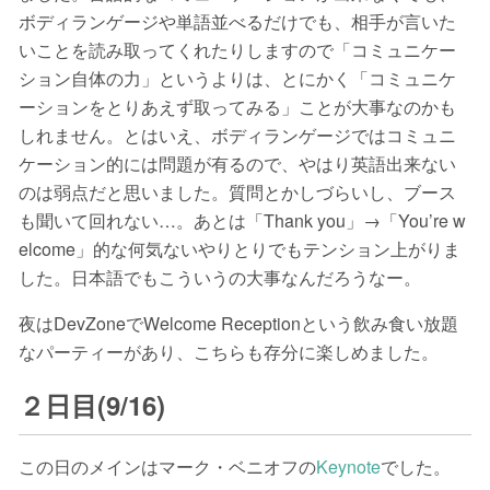
ボディランゲージや単語並べるだけでも、相手が言いた
いことを読み取ってくれたりしますので「コミュニケー
ション自体の力」というよりは、とにかく「コミュニケ
ーションをとりあえず取ってみる」ことが大事なのかも
しれません。とはいえ、ボディランゲージではコミュニ
ケーション的には問題が有るので、やはり英語出来ない
のは弱点だと思いました。質問とかしづらいし、ブース
も聞いて回れない…。あとは「Thank you」→「You’re w
elcome」的な何気ないやりとりでもテンション上がりま
した。日本語でもこういうの大事なんだろうなー。
夜はDevZoneでWelcome Receptionという飲み食い放題
なパーティーがあり、こちらも存分に楽しめました。
２日目(9/16)
この日のメインはマーク・ベニオフの
Keynote
でした。