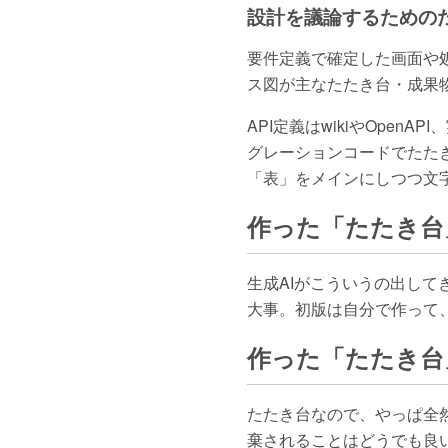
設計を議論するための
要件定義で確定した画面や処
ス図が主なたたき台・成果
API定義はwikiやOpen
グレーションコードでたた
「表」をメインにしつつ文
作った「たたき台
生成AIがこういうの出し
大事。初版は自分で作って
作った「たたき台
たたき台なので、やっぱ全
棄されることはどうでも良