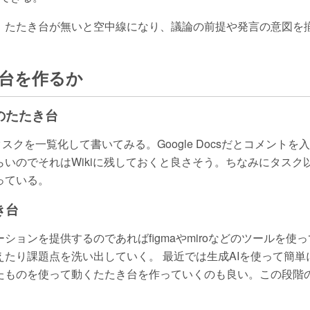
。たたき台が無いと空中線になり、議論の前提や発言の意図を
台を作るか
のたたき台
iなどにタスクを一覧化して書いてみる。Google Docsだとコメン
いのでそれはWikiに残しておくと良さそう。ちなみにタスク
っている。
き台
ションを提供するのであればfigmaやmiroなどのツールを使
えたり課題点を洗い出していく。 最近では生成AIを使って簡
たものを使って動くたたき台を作っていくのも良い。この段階