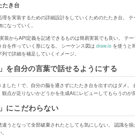
たたき台
理を実装するための詳細設計をしていくためのたたき台。 テー
物になっていく。
API、実装からAPI定義を記述できるものは簡易実装でも良い。 テ
き台を作っていく形になる。 シーケンス図は
draw.io
を使うと
字列で詳細を補足していくイメージ。
」を自分の言葉で話せるようにする
てきました！で、自分の脳を通さずにたたき台を出すのはダメ。
、観点が足りないかどうかを生成AIにレビューしてもらうのが
」にこだわらない
然違うとなって全部破棄されたとしても気にしない。 認識を揃
い。