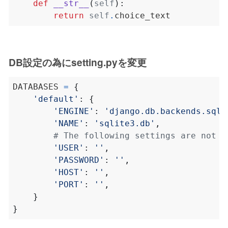
def
__str__
(
self
):
return
self
.
DB設定の為にsetting.pyを変更
DATABASES 
=
{
'default'
:
{
'ENGINE'
:
'django.db.backends.sqli
'NAME'
:
'sqlite3.db'
,
# The following settings are not u
'USER'
:
''
,
'PASSWORD'
:
''
,
'HOST'
:
''
,
#
'PORT'
:
''
,
#
}
}