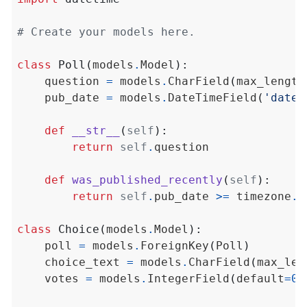
# Create your models here.
class
Poll
(
models
.
Model
):
    question 
=
 models
.
CharField
(
max_length
    pub_date 
=
 models
.
DateTimeField
(
'date 
def
__str__
(
self
):
return
self
.
def
was_published_recently
(
self
):
return
self
.
pub_date 
>=
 timezone
.
n
class
Choice
(
models
.
Model
):
    poll 
=
 models
.
ForeignKey
(
Poll
)
    choice_text 
=
 models
.
CharField
(
max_len
    votes 
=
 models
.
IntegerField
(
default
=
0
)