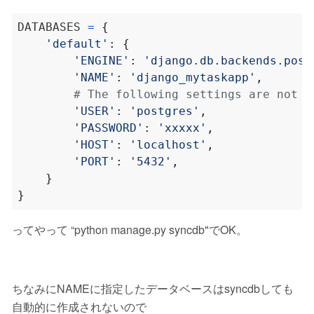
DATABASES 
=
{
'default'
:
{
'ENGINE'
:
'django.db.backends.post
'NAME'
:
'django_mytaskapp'
,
# The following settings are not u
'USER'
:
'postgres'
,
'PASSWORD'
:
'xxxxx'
,
'HOST'
:
'localhost'
,
'PORT'
:
'5432'
,
}
}
ってやって “python manage.py syncdb"でOK。
ちなみにNAMEに指定したデータベースはsyncdbしても
自動的に作成されないので