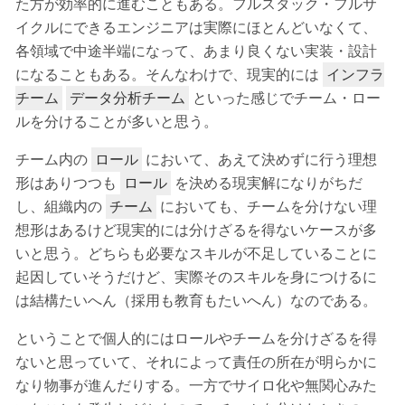
た方が効率的に進むこともある。フルスタック・フルサ
イクルにできるエンジニアは実際にほとんどいなくて、
各領域で中途半端になって、あまり良くない実装・設計
になることもある。そんなわけで、現実的には
インフラ
といった感じでチーム・ロー
チーム
データ分析チーム
ルを分けることが多いと思う。
チーム内の
において、あえて決めずに行う理想
ロール
形はありつつも
を決める現実解になりがちだ
ロール
し、組織内の
においても、チームを分けない理
チーム
想形はあるけど現実的には分けざるを得ないケースが多
いと思う。どちらも必要なスキルが不足していることに
起因していそうだけど、実際そのスキルを身につけるに
は結構たいへん（採用も教育もたいへん）なのである。
ということで個人的にはロールやチームを分けざるを得
ないと思っていて、それによって責任の所在が明らかに
なり物事が進んだりする。一方でサイロ化や無関心みた