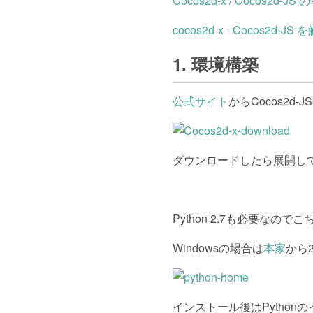
Cocos2d-x / Cocos2d-
cocos2d-x - Cocos2d-JS 
1. 環境構築
公式サイト
からCocos2d
ダウンロードしたら展開し
Python 2.7も必要なの
Windowsの場合は
本家
から
インストール後はPytho