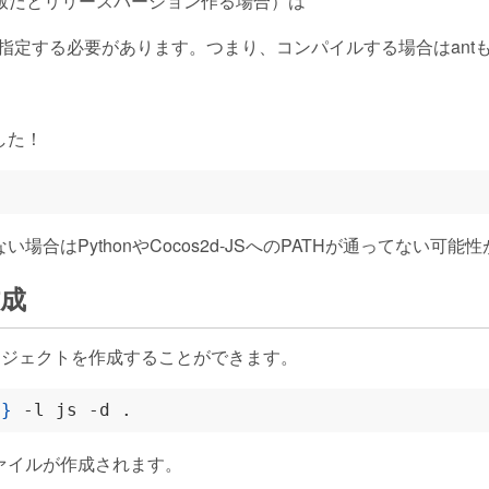
b版だとリリースバージョン作る場合）は
を指定する必要があります。つまり、コンパイルする場合はant
した！
場合はPythonやCocos2d-JSへのPATHが通ってない可能
作成
プロジェクトを作成することができます。
名
}
ァイルが作成されます。