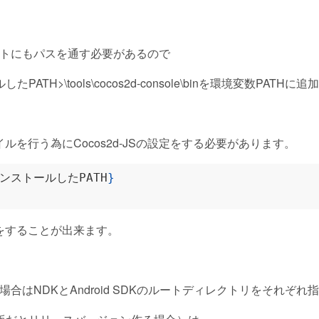
クリプトにもパスを通す必要があるので
したPATH>\tools\cocos2d-console\binを環境変数PATH
を行う為にCocos2d-JSの設定をする必要があります。
をインストールしたPATH
}
をすることが出来ます。
る場合はNDKとAndroid SDKのルートディレクトリをそれぞ