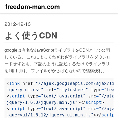
freedom-man.com
2012-12-13
よく使うCDN
googleは有名なJavaScriptライブラリをCDNとして公開
している。 これによってわざわざライブラリをダウンロ
ードせずとも、下記のように記述するだけでライブラリ
を利用可能。 ファイルがかさばらないので結構便利。
<
link
href
=
jquery-ui.css"
rel
=
"stylesheet"
type
=
"text
<
script
type
=
"text/javascript"
src
=
jquery/1.6.0/jquery.min.js"
></
script
>
<
script
type
=
"text/javascript"
src
=
jqueryui/1.8.12/jquery-ui.min.js"
></
script