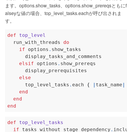
ます。options.show_tasks、options.show_prereqsともにf
alseyな値の場合、top_level_tasks.eachが呼び出されま
す。
def
top_level
  run_with_threads 
do
if
 options
.
elsif
 options
.
else
      top_level_tasks
.
each 
{
|
task_name
|
 i
end
end
end
def
top_level_tasks
if
 tasks_without_stage_dependency
.
includ