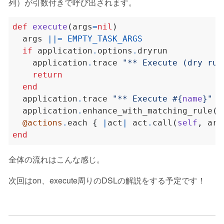
列）が引数付きで呼び出されます。
def
execute
(
args
=
nil
)
  args 
||=
EMPTY_TASK_ARGS
if
 application
.
options
.
    application
.
trace 
"** Execute (dry run
return
end
  application
.
trace 
"** Execute 
#{
name
}
"
i
  application
.
enhance_with_matching_rule
(
n
@actions
.
each 
{
|
act
|
 act
.
call
(
self
,
 arg
end
全体の流れはこんな感じ。
次回はon、execute周りのDSLの解説をする予定です！