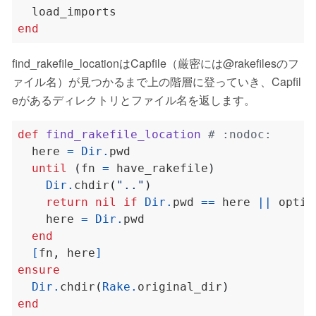
end
find_rakefile_locationはCapfile（厳密には@rakefilesのフ
ァイル名）が見つかるまで上の階層に登っていき、Capfil
eがあるディレクトリとファイル名を返します。
def
find_rakefile_location
# :nodoc:
  here 
=
Dir
.
until
(
fn 
=
 have_rakefile
)
Dir
.
chdir
(
".."
)
return
nil
if
Dir
.
pwd 
==
 here 
||
 optio
    here 
=
Dir
.
end
[
fn
,
 here
]
ensure
Dir
.
chdir
(
Rake
.
original_dir
)
end