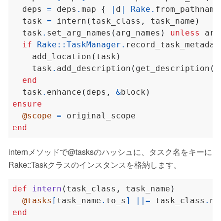
  deps 
=
 deps
.
map 
{
|
d
|
Rake
.
from_pathname
  task 
=
 intern
(
task_class
,
 task_name
)
  task
.
set_arg_names
(
arg_names
)
unless
 arg
if
Rake
::
TaskManager
.
    add_location
(
task
)
    task
.
add_description
(
get_description
(
t
end
  task
.
enhance
(
deps
,
&
block
)
ensure
@scope
=
end
internメソッドで@tasksのハッシュに、タスク名をキーに
Rake::Taskクラスのインスタンスを格納します。
def
intern
(
task_class
,
 task_name
)
@tasks
[
task_name
.
to_s
]
||=
 task_class
.
ne
end