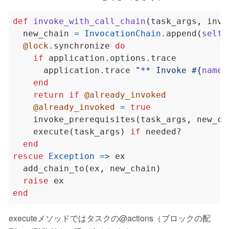
def
invoke_with_call_chain
(
task_args
,
 invo
  new_chain 
=
InvocationChain
.
append
(
self
,
@lock
.
synchronize 
do
if
 application
.
options
.
      application
.
trace 
"** Invoke 
#{
name
}
end
return
if
@already_invoked
@already_invoked
=
true
    invoke_prerequisites
(
task_args
,
 new_ch
    execute
(
task_args
)
if
end
rescue
Exception
=>
  add_chain_to
(
ex
,
 new_chain
)
raise
end
executeメソッドではタスクの@actions（ブロックの配