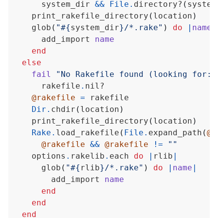
      system_dir 
&&
File
.
directory?
(
system
    print_rakefile_directory
(
location
)
    glob
(
"
#{
system_dir
}
/*.rake"
)
do
|
name
|
      add_import 
name
end
else
fail
"No Rakefile found (looking for: 
      rakefile
.
@rakefile
=
Dir
.
chdir
(
location
)
    print_rakefile_directory
(
location
)
Rake
.
load_rakefile
(
File
.
expand_path
(
@r
@rakefile
&&
@rakefile
!=
""
    options
.
rakelib
.
each 
do
|
rlib
|
      glob
(
"
#{
rlib
}
/*.rake"
)
do
|
name
|
        add_import 
name
end
end
end