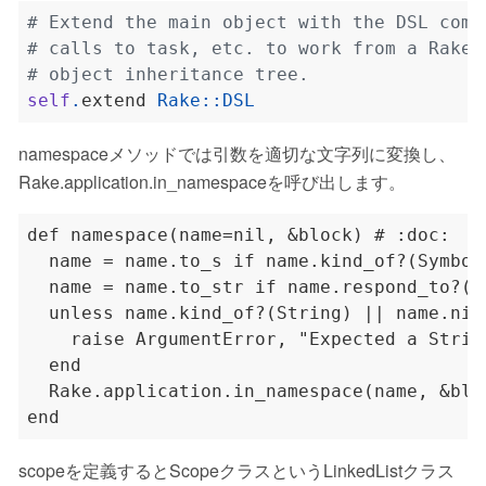
# Extend the main object with the DSL comm
# calls to task, etc. to work from a Rakef
# object inheritance tree.
self
.
extend 
Rake
::
DSL
namespaceメソッドでは引数を適切な文字列に変換し、
Rake.application.in_namespaceを呼び出します。
def namespace(name=nil, &block) # :doc:

  name = name.to_s if name.kind_of?(Symbol)
  name = name.to_str if name.respond_to?(:t
  unless name.kind_of?(String) || name.nil?
    raise ArgumentError, "Expected a Strin
  end

  Rake.application.in_namespace(name, &bloc
scopeを定義するとScopeクラスというLinkedListクラス