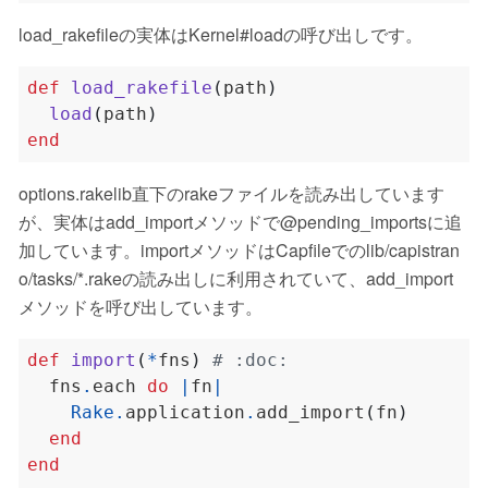
load_rakefileの実体はKernel#loadの呼び出しです。
def
load_rakefile
(
path
)
load
(
path
)
end
options.rakelib直下のrakeファイルを読み出しています
が、実体はadd_importメソッドで@pending_importsに追
加しています。importメソッドはCapfileでのlib/capistran
o/tasks/*.rakeの読み出しに利用されていて、add_import
メソッドを呼び出しています。
def
import
(
*
fns
)
# :doc:
  fns
.
each 
do
|
fn
|
Rake
.
application
.
add_import
(
fn
)
end
end