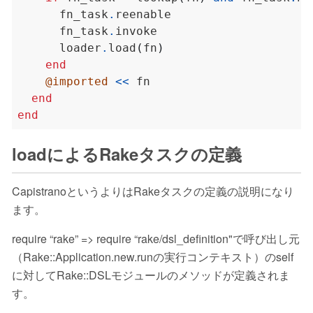
      fn_task
.
      fn_task
.
      loader
.
load
(
fn
)
end
@imported
<<
end
end
loadによるRakeタスクの定義
CapistranoというよりはRakeタスクの定義の説明になり
ます。
require “rake” => require “rake/dsl_definition"で呼び出し元
（Rake::Application.new.runの実行コンテキスト）のself
に対してRake::DSLモジュールのメソッドが定義されま
す。