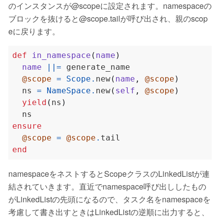
のインスタンスが@scopeに設定されます。namespaceの
ブロックを抜けると@scope.tailが呼び出され、親のscop
eに戻ります。
def
in_namespace
(
name
)
name
||=
@scope
=
Scope
.
new
(
name
,
@scope
)
  ns 
=
NameSpace
.
new
(
self
,
@scope
)
yield
(
ns
)
ensure
@scope
=
@scope
.
end
namespaceをネストするとScopeクラスのLinkedListが連
結されていきます。直近でnamespace呼び出ししたもの
がLinkedListの先頭になるので、タスク名をnamespaceを
考慮して書き出すときはLinkedListの逆順に出力すると、