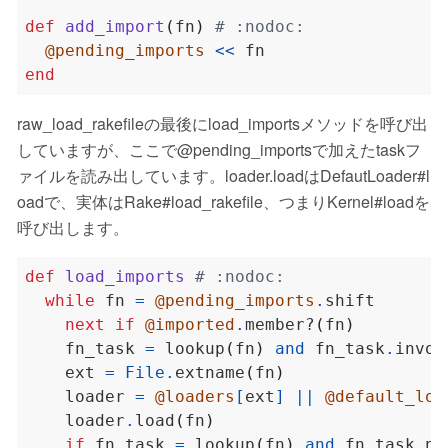
def
add_import
(
fn
)
# :nodoc:
@pending_imports
<<
end
raw_load_rakefileの最後にload_importsメソッドを呼び出
していますが、ここで@pending_importsで加えたtaskフ
ァイルを読み出しています。loader.loadはDefautLoader#l
oadで、実体はRake#load_rakefile、つまりKernel#loadを
呼び出します。
def
load_imports
# :nodoc:
while
 fn 
=
@pending_imports
.
next
if
@imported
.
member?
(
fn
)
    fn_task 
=
 lookup
(
fn
)
and
 fn_task
.
    ext 
=
File
.
extname
(
fn
)
    loader 
=
@loaders
[
ext
]
||
@default_loa
    loader
.
load
(
fn
)
if
 fn_task 
=
 lookup
(
fn
)
and
 fn_task
.