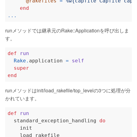
@rakefiles
=
%w{capfile Capfile capf
end
...
runメソッドでは継承元のRake::Applicationを呼び出しま
す。
def
run
Rake
.
application 
=
self
super
end
runメソッドはinit/load_rakefile/top_levelの3つに処理が分
かれています。
def
run
  standard_exception_handling 
do