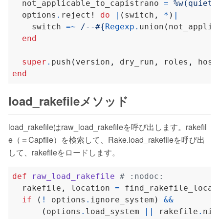
  not_applicable_to_capistrano 
=
%w(quiet 
  options
.
reject! 
do
|
(
switch
,
*
)
|
    switch 
=~
/--
#{
Regexp
.
union
(
not_applic
end
super
.
push
(
version
,
 dry_run
,
 roles
,
 host
end
load_rakefileメソッド
load_rakefileはraw_load_rakefileを呼び出します。rakefil
e（＝Capfile）を検索して、Rake.load_rakefileを呼び出
して、rakefileをロードします。
def
raw_load_rakefile
# :nodoc:
  rakefile
,
 location 
=
if
(
!
 options
.
ignore_system
)
&&
(
options
.
load_system 
||
 rakefile
.
nil