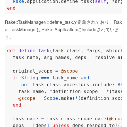
Rake
.
application
.
define_task
(
self
,
*
args
end
Rake::TaskManagerにdefine_taskが定義されており、Rak
e::TaskManagerはRake::Applicationにincludeされていま
す。
def
define_task
(
task_class
,
*
args
,
&
block
)
  task_name
,
 arg_names
,
 deps 
=
 resolve_arg
  original_scope 
=
@scope
if
String
===
 task_name 
and
not
 task_class
.
ancestors
.
include? 
Rak
    task_name
,
*
definition_scope 
=
*
(
task_
@scope
=
Scope
.
make
(
*
(
definition_scope
end
  task_name 
=
 task_class
.
scope_name
(
@scope
  deps 
=
[
deps
]
unless
 deps
.
respond_to?
(
:t