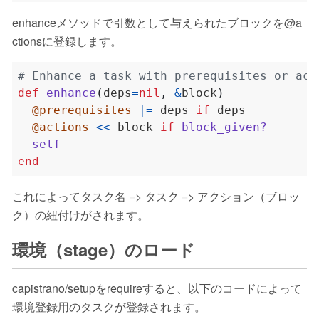
enhanceメソッドで引数として与えられたブロックを@a
ctionsに登録します。
# Enhance a task with prerequisites or act
def
enhance
(
deps
=
nil
,
&
block
)
@prerequisites
|=
 deps 
if
@actions
<<
 block 
if
block_given?
self
end
これによってタスク名 => タスク => アクション（ブロッ
ク）の紐付けがされます。
環境（stage）のロード
capistrano/setupをrequireすると、以下のコードによって
環境登録用のタスクが登録されます。