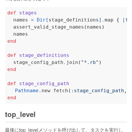
def
stages
  names 
=
Dir
[
stage_definitions
].
map 
{
|
f
|
  assert_valid_stage_names
(
names
)
end
def
stage_definitions
  stage_config_path
.
join
(
"*.rb"
)
end
def
stage_config_path
Pathname
.
new fetch
(
:stage_config_path
,
end
top_level
最後にtop_levelメソッドを呼び出して、タスクを実行し