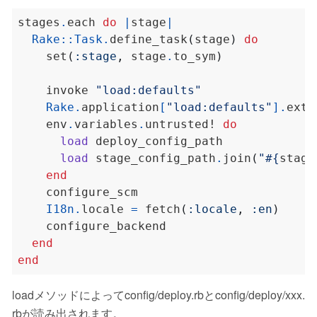
stages
.
each 
do
|
stage
|
Rake
::
Task
.
define_task
(
stage
)
do
    set
(
:stage
,
 stage
.
to_sym
)
    invoke 
"load:defaults"
Rake
.
application
[
"load:defaults"
].
exte
    env
.
variables
.
untrusted! 
do
load
load
 stage_config_path
.
join
(
"
#{
stage
end
I18n
.
locale 
=
 fetch
(
:locale
,
:en
)
end
end
loadメソッドによってconfig/deploy.rbとconfig/deploy/xxx.
rbが読み出されます。