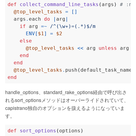
def
collect_command_line_tasks
(
args
)
# :no
@top_level_tasks
=
[]
  args
.
each 
do
|
arg
|
if
 arg 
=~
/^(\w+)=(.*)$/m
ENV
[
$1
]
=
$2
else
@top_level_tasks
<<
 arg 
unless
 arg 
=
end
end
@top_level_tasks
.
push
(
default_task_name
)
end
handle_options、standard_rake_options経由で呼び出さ
れるsort_optionsメソッドはオーバーライドされていて、
capistrano独自のオプションを扱えるようになっていま
す。
def
sort_options
(
options
)