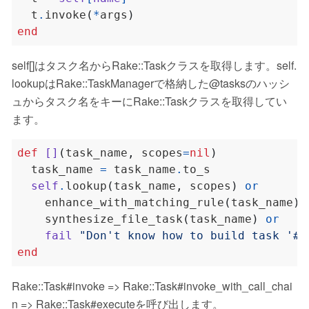
  t
.
invoke
(
*
args
)
end
self[]はタスク名からRake::Taskクラスを取得します。self.
lookupはRake::TaskManagerで格納した@tasksのハッシ
ュからタスク名をキーにRake::Taskクラスを取得してい
ます。
def
[]
(
task_name
,
 scopes
=
nil
)
  task_name 
=
 task_name
.
self
.
lookup
(
task_name
,
 scopes
)
or
    enhance_with_matching_rule
(
task_name
)
    synthesize_file_task
(
task_name
)
or
fail
"Don't know how to build task '
#{
end
Rake::Task#invoke => Rake::Task#invoke_with_call_chai
n => Rake::Task#executeを呼び出します。