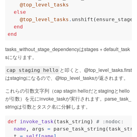
@top_level_tasks
else
@top_level_tasks
.
unshift
(
ensure_stage
.
end
end
tasks_without_stage_dependencyはstages
+
default_task
sになります。
と叩くと、@top_level_tasks.first
cap staging hello
はstagingになるので、@top_level_tasksが返されます。
これらの引数文字列（cap stagin helloだとstagingとhello
が引数）を元にinvoke_taskが実行されます。parse_task_
stringは引数とタスク名に分解します。
def
invoke_task
(
task_string
)
# :nodoc:
name
,
 args 
=
 parse_task_string
(
task_stri
  t 
=
self
[
name
]