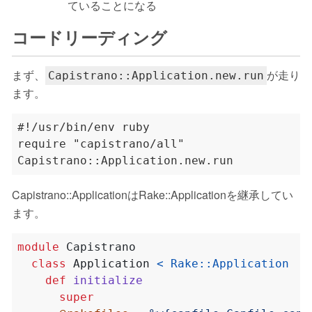
ていることになる
コードリーディング
まず、
が走り
Capistrano::Application.new.run
ます。
#!/usr/bin/env ruby

require "capistrano/all"

Capistrano::ApplicationはRake::Applicationを継承してい
ます。
module
Capistrano
class
Application
<
Rake
::
Application
def
initialize
super