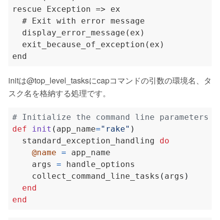
rescue Exception => ex

  # Exit with error message

  display_error_message(ex)

  exit_because_of_exception(ex)

initは@top_level_tasksにcapコマンドの引数の環境名、タ
スク名を格納する処理です。
# Initialize the command line parameters a
def
init
(
app_name
=
"rake"
)
  standard_exception_handling 
do
@name
=
    args 
=
    collect_command_line_tasks
(
args
)
end
end