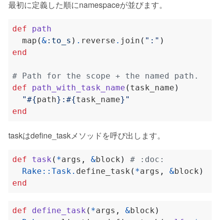
最初に定義した順にnamespaceが並びます。
def
path
  map
(
&
:to_s
)
.
reverse
.
join
(
":"
)
end
# Path for the scope + the named path.
def
path_with_task_name
(
task_name
)
"
#{
path
}
:
#{
task_name
}
"
end
taskはdefine_taskメソッドを呼び出します。
def
task
(
*
args
,
&
block
)
# :doc:
Rake
::
Task
.
define_task
(
*
args
,
&
block
)
end
def
define_task
(
*
args
,
&
block
)