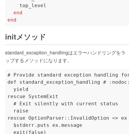
end
end
initメソッド
standard_exception_handlingはエラーハンドリングをラ
ップするメソッドになります。
# Provide standard exception handling for t
def standard_exception_handling # :nodoc:

  yield

rescue SystemExit

  # Exit silently with current status

  raise

rescue OptionParser::InvalidOption => ex

  $stderr.puts ex.message

  exit(false)
