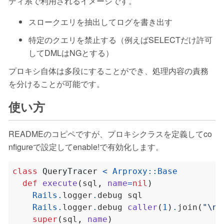
ティ系で利用されるイメージです。
スロークエリを抽出してログを書き出す
特定のクエリを禁止する（例えばSELECTだけ許可
してDMLはNGとする）
プロキシ自体は多段にすることができ、処理内容の責務
を分けることが可能です。
使い方
READMEのコピペですが、プロキシクラスを定義してco
nfigureで設定してenable!で有効化します。
class
QueryTracer
<
Arproxy
::
Base
def
execute
(
sql
,
name
=
nil
)
Rails
.
logger
.
Rails
.
logger
.
debug 
caller
(
1
)
.
join
(
"
\n
"
super
(
sql
,
name
)