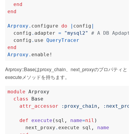
end
end
Arproxy
.
configure 
do
|
config
|
  config
.
adapter 
=
"mysql2"
# A DB Apdapte
  config
.
use 
QueryTracer
end
Arproxy
.
Arproxy::Baseはproxy_chain、next_proxyのプロパティと
executeメソッドを持ちます。
module
Arproxy
class
Base
attr_accessor
:proxy_chain
,
:next_prox
def
execute
(
sql
,
name
=
nil
)
      next_proxy
.
execute sql
,
name