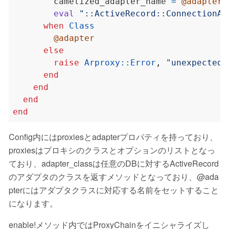
        camelized_adapter_name 
=
@adapter
.
eval
"::ActiveRecord::ConnectionAd
when
Class
@adapter
else
raise
Arproxy
::
Error
,
"unexpected 
end
end
end
end
Config内にはproxiesとadapterプロパティを持っており、
proxiesはプロキシのクラスとオプションのリストとなっ
ており、adapter_classは任意のDBに対するActiveRecord
のアダプタのクラスを返すメソッドとなっており、@ada
pterにはアダプタクラスに対応する名前をセットすること
になります。
enable!メソッド内ではProxyChainをイニシャライズし