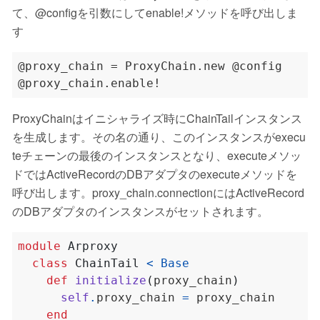
て、@configを引数にしてenable!メソッドを呼び出しま
す
@proxy_chain = ProxyChain.new @config

ProxyChainはイニシャライズ時にChainTailインスタンス
を生成します。その名の通り、このインスタンスがexecu
teチェーンの最後のインスタンスとなり、executeメソッ
ドではActiveRecordのDBアダプタのexecuteメソッドを
呼び出します。proxy_chain.connectionにはActiveRecord
のDBアダプタのインスタンスがセットされます。
module
Arproxy
class
ChainTail
<
Base
def
initialize
(
proxy_chain
)
self
.
proxy_chain 
=
end