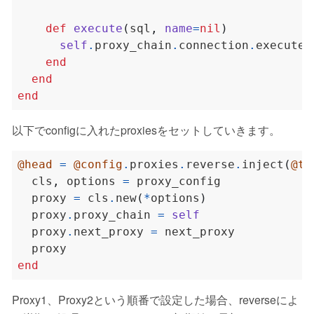
def
execute
(
sql
,
name
=
nil
)
self
.
proxy_chain
.
connection
.
execute_
end
end
end
以下でconfigに入れたproxiesをセットしていきます。
@head
=
@config
.
proxies
.
reverse
.
inject
(
@ta
  cls
,
 options 
=
  proxy 
=
 cls
.
new
(
*
options
)
  proxy
.
proxy_chain 
=
self
  proxy
.
next_proxy 
=
end
Proxy1、Proxy2という順番で設定した場合、reverseによ