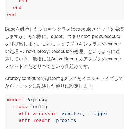
end
end
end
Baseを継承したプロキシクラスはexecuteメソッドを実装
しますが、その際に、super、つまりnext_proxy.execute
を呼び出します。これによってプロキシクラスのexecute
の処理 => next_proxyのexecuteの処理、というように連
鎖していき、最後にはActiveRecordのアダプタのexecute
メソッドにたどりつくという仕組みです。
Arproxy.configureではConfigクラスをイニシャライズして
からブロックに記述した通りに設定します。
module
Arproxy
class
Config
attr_accessor
:adapter
,
:logger
attr_reader
:proxies