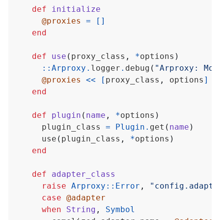
def
initialize
@proxies
=
[]
end
def
use
(
proxy_class
,
*
options
)
::
Arproxy
.
logger
.
debug
(
"Arproxy: Mou
@proxies
<<
[
proxy_class
,
 options
]
end
def
plugin
(
name
,
*
options
)
      plugin_class 
=
Plugin
.
get
(
name
)
      use
(
plugin_class
,
*
options
)
end
def
adapter_class
raise
Arproxy
::
Error
,
"config.adapte
case
@adapter
when
String
,
Symbol