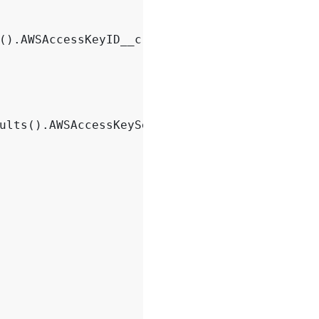
().
AWSAccessKeyID__c
;
ults
().
AWSAccessKeySecret__c
;