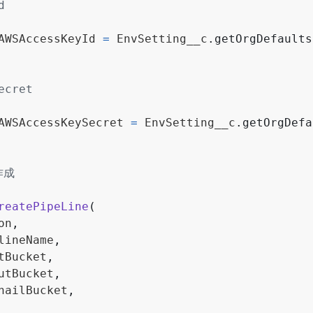
AWSAccessKeyId
=
EnvSetting__c
.
getOrgDefaults
AWSAccessKeySecret
=
EnvSetting__c
.
getOrgDefa
reatePipeLine
(
on
,
lineName
,
tBucket
,
utBucket
,
nailBucket
,