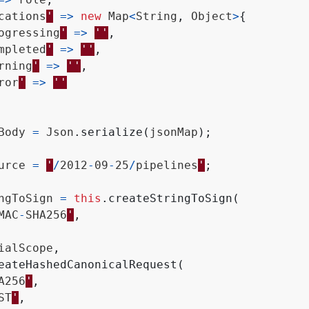
cations
'
=>
new
Map
<
String
,
Object
>
{
ogressing
'
=>
''
,
mpleted
'
=>
''
,
rning
'
=>
''
,
ror
'
=>
''
Body
=
Json
.
serialize
(
jsonMap
);
urce
=
'
/
2012
-
09
-
25
/
pipelines
'
;
ngToSign
=
this
.
createStringToSign
(
MAC
-
SHA256
'
,
ialScope
,
eateHashedCanonicalRequest
(
A256
'
,
ST
'
,