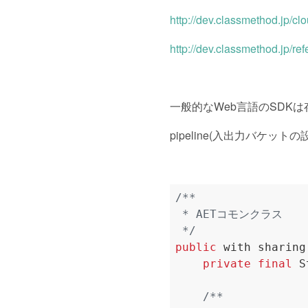
http://dev.classmethod.jp/cl
http://dev.classmethod.jp/re
一般的なWeb言語のSDKは
pipeline(入出力バケッ
 */
public
with
sharing
private
final
S