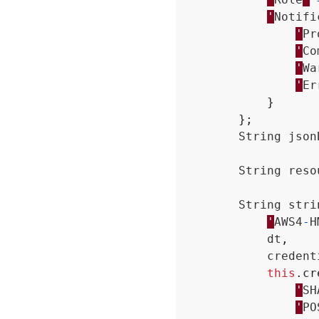
'
Notifi
'
Pr
'
Co
'
Wa
'
Er
}
};
String
json
String
reso
String
stri
'
AWS4
-
H
dt
,
credent
this
.
cr
'
SH
'
PO