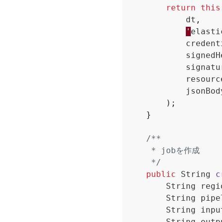
return
this
dt
,
'
elasti
credent
signedH
signatu
resourc
jsonBod
);
}
     */
public
String
c
String
regi
String
pipe
String
inpu
String
outp