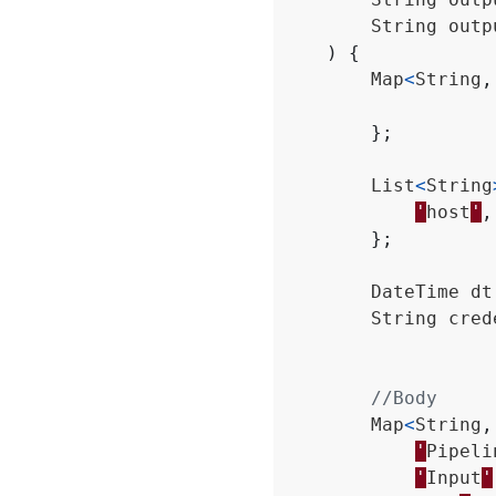
String
outp
)
{
Map
<
String
,
};
List
<
String
'
host
'
,
};
DateTime
dt
String
cred
//Body
Map
<
String
,
'
Pipeli
'
Input
'