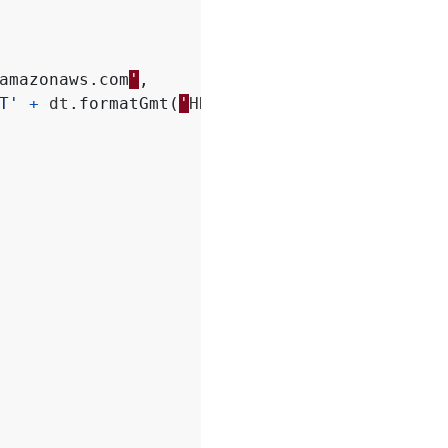
amazonaws
.
com
'
,
T'
+
dt
.
formatGmt
(
'
HHmmss
'
)
+
'Z'