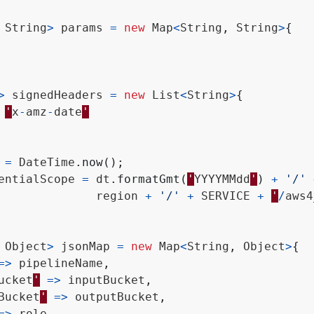
String
>
params
=
new
Map
<
String
,
String
>
{
>
signedHeaders
=
new
List
<
String
>
{
'
x
-
amz
-
date
'
=
DateTime
.
now
();
entialScope
=
dt
.
formatGmt
(
'
YYYYMMdd
'
)
+
'/'
region
+
'/'
+
SERVICE
+
'
/
aws4
Object
>
jsonMap
=
new
Map
<
String
,
Object
>
{
=>
pipelineName
,
ucket
'
=>
inputBucket
,
Bucket
'
=>
outputBucket
,
=>
role
,