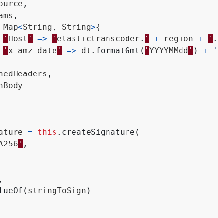
ource
,
ams
,
Map
<
String
,
String
>
{
'
Host
'
=>
'
elastictranscoder
.
'
+
region
+
'
.
'
x
-
amz
-
date
'
=>
dt
.
formatGmt
(
'
YYYYMMdd
'
)
+
'
nedHeaders
,
nBody
ature
=
this
.
createSignature
(
A256
'
,
,
lueOf
(
stringToSign
)