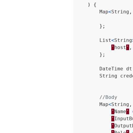
)
{
Map
<
String
,
};
List
<
String
'
host
'
,
};
DateTime
dt
String
cred
//Body
Map
<
String
,
'
Name
'
'
InputB
'
Output
'
Role
'