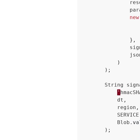
res
par
new
},
sig
jso
)
);
String
sign
'
hmacSH
dt
,
region
,
SERVICE
Blob
.
va
);