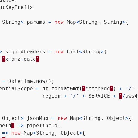
utKeyPrefix
String
>
params
=
new
Map
<
String
,
String
>
{
>
signedHeaders
=
new
List
<
String
>
{
'
x
-
amz
-
date
'
=
DateTime
.
now
();
entialScope
=
dt
.
formatGmt
(
'
YYYYMMdd
'
)
+
'/'
region
+
'/'
+
SERVICE
+
'
/
aws4
Object
>
jsonMap
=
new
Map
<
String
,
Object
>
{
neId
'
=>
pipelineId
,
=>
new
Map
<
String
,
Object
>
{