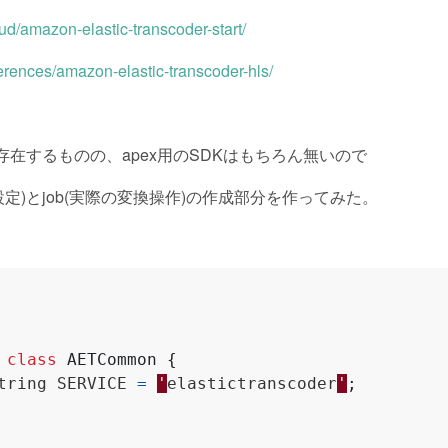
oud/amazon-elastic-transcoder-start/
ferences/amazon-elastic-transcoder-hls/
存在するものの、apex用のSDKはもちろん無いので
トの設定)とjob(実際の変換操作)の作成部分を作ってみた。
class
AETCommon
{
tring
SERVICE
=
'
elastictranscoder
'
;